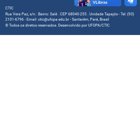
CTIC
Rua Vera Paz, s/n . Bairro: Salé . CEP 68040-255 . Unidade Tapajós - Tel: (93)
2101-6796 - Email: ctic@ufopa.edu.br - Santarém, Pará, Brasil
© Todos os diretos reservados. Desenvolvido por
UFOPA/CTIC