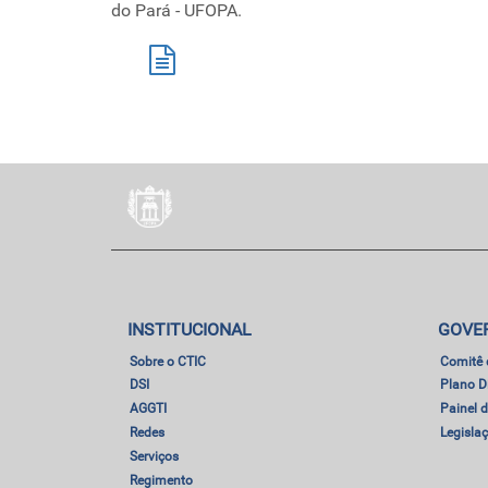
do Pará - UFOPA.
INSTITUCIONAL
GOVE
Sobre o CTIC
Comitê 
DSI
Plano Di
AGGTI
Painel
Redes
Legislaç
Serviços
Regimento