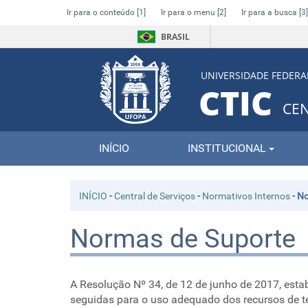
Ir para o conteúdo
[1]
Ir para o menu
[2]
Ir para a busca
[3]
BRASIL
UNIVERSIDADE FEDERA
CTIC
CE
INÍCIO
INSTITUCIONAL
INÍCIO
-
Central de Serviços
-
Normativos Internos
-
No
Normas de Suporte
A Resolução Nº 34, de 12 de junho de 2017, estab
seguidas para o uso adequado dos recursos de t