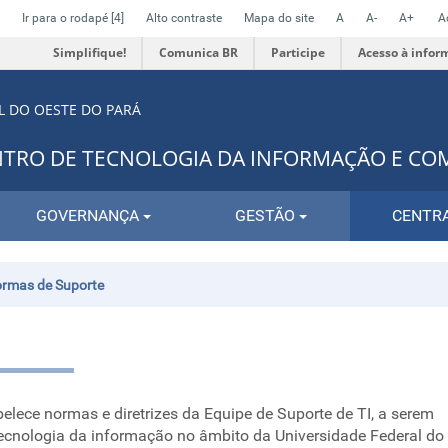
Ir para o rodapé
[4]
Alto contraste
Mapa do site
A
A-
A+
A
Simplifique!
Comunica BR
Participe
Acesso à infor
L DO OESTE DO PARÁ
NTRO DE TECNOLOGIA DA INFORMAÇÃO E C
GOVERNANÇA
GESTÃO
CENTRA
rmas de Suporte
elece normas e diretrizes da Equipe de Suporte de TI, a serem
ecnologia da informação no âmbito da Universidade Federal do