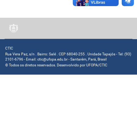
CTIC
Rua Vera Paz, s/n . Bairro: Salé . CEP 68040-255 . Unidade Tapajós - Tel: (93)
2101-6796 - Email: ctic@ufopa.edu.br - Santarém, Pará, Brasil
© Todos os diretos reservados. Desenvolvido por
UFOPA/CTIC